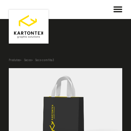
Produtos
Sacos
Saco com fita 3