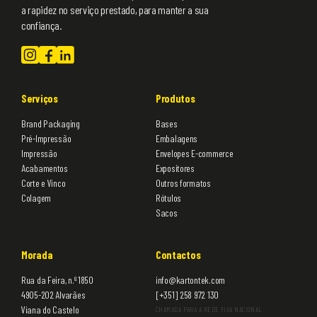
a rapidez no serviço prestado, para manter a sua
confiança.
Serviços
Produtos
Brand Packaging
Bases
Pré-Impressão
Embalagens
Impressão
Envelopes E-commerce
Acabamentos
Expositores
Corte e Vinco
Outros formatos
Colagem
Rótulos
Sacos
Morada
Contactos
Rua da Feira, n.º 1850
info@kartontek.com
4905-202 Alvarães
[+351] 258 972 130
Viana do Castelo
CHAMADA PARA A REDE FIXA NACIONAL