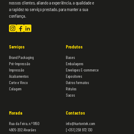
nossos clientes, aliando a experiência, a qualidade e
a rapidez no serviço prestado, para manter a sua
confiança.
Serviços
Produtos
Brand Packaging
Bases
Pré-Impressão
Embalagens
Impressão
Envelopes E-commerce
Acabamentos
Expositores
Corte e Vinco
Outros formatos
Colagem
Rótulos
Sacos
Morada
Contactos
Rua da Feira, n.º 1850
info@kartontek.com
4905-202 Alvarães
[+351] 258 972 130