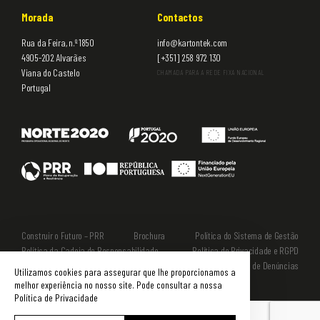
Morada
Contactos
Rua da Feira, n.º 1850
info@kartontek.com
4905-202 Alvarães
[+351] 258 972 130
Viana do Castelo
CHAMADA PARA A REDE FIXA NACIONAL
Portugal
Construir o Futuro – PRR
Brochura
Política do Sistema de Gestão
Política da Cadeia de Responsabilidade
Política de Privacidade e RGPD
Gerir Cookies
R. A. de Litígios
Livro de Reclamações
Canal de Denúncias
Utilizamos cookies para assegurar que lhe proporcionamos a
melhor experiência no nosso site. Pode consultar a nossa
Política de Privacidade
English
Français
Español