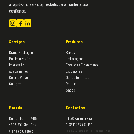
a rapidez no serviço prestado, para manter a sua
confiança.
Serviços
Produtos
Brand Packaging
Bases
Pré-Impressão
Embalagens
Impressão
Envelopes E-commerce
Acabamentos
Expositores
Corte e Vinco
Outros formatos
Colagem
Rótulos
Sacos
Morada
Contactos
Rua da Feira, n.º 1850
info@kartontek.com
4905-202 Alvarães
[+351] 258 972 130
Viana do Castelo
CHAMADA PARA A REDE FIXA NACIONAL