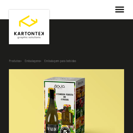
Produtos
Embalagens
Embalagem para bebidas