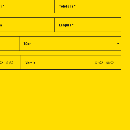
1 Cor
Não
Sim
Não