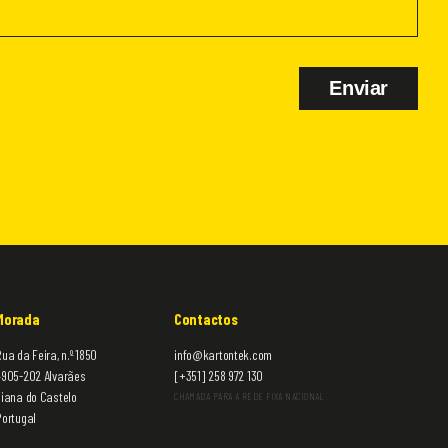
Enviar
Morada
Contactos
ua da Feira, n.º 1850
info@kartontek.com
4905-202 Alvarães
[+351] 258 972 130
Viana do Castelo
CHAMADA PARA A REDE FIXA NACIONAL
Portugal