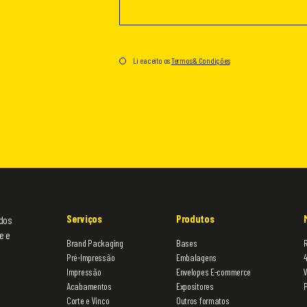
Li e aceito os
Termos & Condições
Serviços
Produtos
 dos
e e
Brand Packaging
Bases
R
Pré-Impressão
Embalagens
Impressão
Envelopes E-commerce
Acabamentos
Expositores
Corte e Vinco
Outros formatos