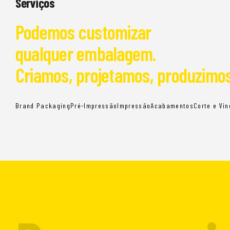
Serviços
Podemos customizar
qualquer embalagem.
Criamos, projetamos, produzimos
Brand Packaging
Pré-Impressão
Impressão
Acabamentos
Corte e Vin