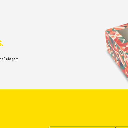
.
co
Colagem