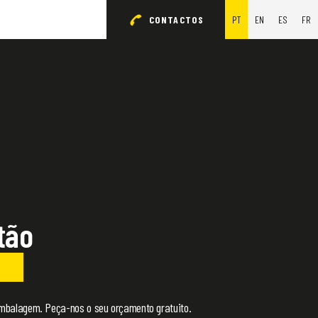
CONTACTOS
PT
EN
ES
FR
tão
mbalagem. Peça-nos o seu orçamento gratuito.