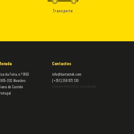
Transporte
Morada
Contactos
ua da Feira, n.º 1850
info@kartontek.com
4905-202 Alvarães
[+351] 258 972 130
Viana do Castelo
CHAMADA PARA A REDE FIXA NACIONAL
Portugal