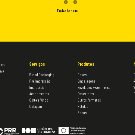
Embalagem
Serviços
Produtos
 dos
e e
Brand Packaging
Bases
R
Pré-Impressão
Embalagens
Impressão
Envelopes E-commerce
Acabamentos
Expositores
Corte e Vinco
Outros formatos
Colagem
Rótulos
Sacos