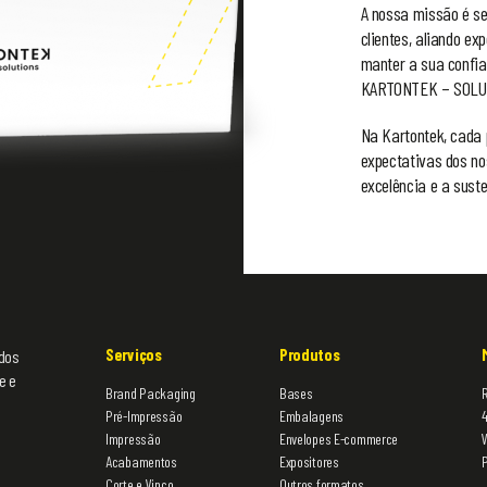
A nossa missão é se
clientes, aliando ex
manter a sua confia
KARTONTEK – SOLU
Na Kartontek, cada 
expectativas dos no
excelência e a suste
Serviços
Produtos
 dos
e e
Brand Packaging
Bases
R
Pré-Impressão
Embalagens
Impressão
Envelopes E-commerce
Acabamentos
Expositores
Corte e Vinco
Outros formatos