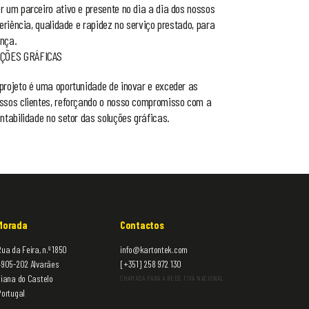
r um parceiro ativo e presente no dia a dia dos nossos
periência, qualidade e rapidez no serviço prestado, para
nça.
ÇÕES GRÁFICAS
projeto é uma oportunidade de inovar e exceder as
ssos clientes, reforçando o nosso compromisso com a
ntabilidade no setor das soluções gráficas.
Morada
Contactos
ua da Feira, n.º 1850
info@kartontek.com
4905-202 Alvarães
[+351] 258 972 130
Viana do Castelo
CHAMADA PARA A REDE FIXA NACIONAL
Portugal