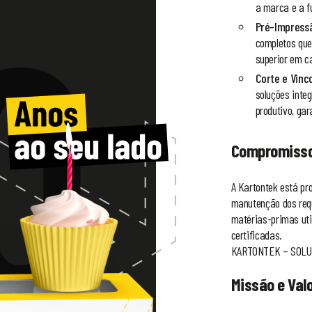
a marca e a f
Pré-Impress
completos que
superior em c
Corte e Vinc
soluções inte
produtivo, gar
Compromisso
A Kartontek está p
manutenção dos requ
matérias-primas uti
certificadas.
KARTONTEK – SOLU
Missão e Val